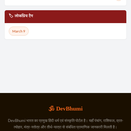
🏷️ लोकप्रिय टैग
March 9
🕉️ DevBhumi
DevBhumi भारत का प्रमुख हिंदी धर्म एवं संस्कृति पोर्टल है। यहाँ पंचांग, राशिफल, व्रत-
त्योहार, मंत्र-स्तोत्र और तीर्थ-यात्रा से संबंधित प्रामाणिक जानकारी मिलती है।