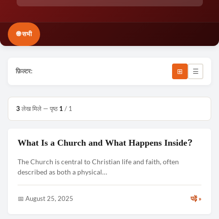
🌐 सभी
⊞
☰
फ़िल्टर:
3
लेख मिले — पृष्ठ
1
/ 1
What Is a Church and What Happens Inside?
CHURCH & TRADITIONS
The Church is central to Christian life and faith, often
described as both a physical…
📅 August 25, 2025
पढ़ें »