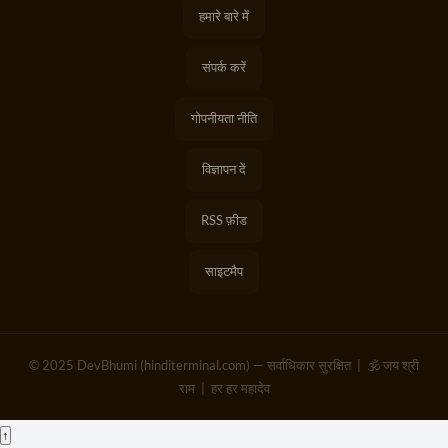
हमारे बारे में
संपर्क करें
गोपनीयता नीति
विज्ञापन दें
RSS फ़ीड
साइटमैप
© 2025 DevBhumi (hinditerminal.com) — सर्वाधिकार सुरक्षित | 🕉️ जय श्री
राम | हर हर महादेव
↑