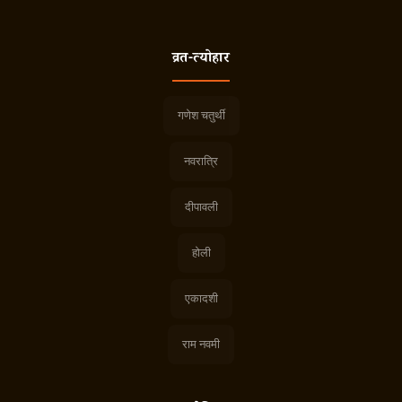
व्रत-त्योहार
गणेश चतुर्थी
नवरात्रि
दीपावली
होली
एकादशी
राम नवमी