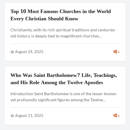
Top 10 Most Famous Churches in the World
CHURCH & TRADITIONS
Every Christian Should Know
Christianity, with its rich spiritual traditions and centuries-
old history, is deeply tied to magnificent churches…
📅 August 24, 2025
पढ़ें »
Who Was Saint Bartholomew? Life, Teachings,
CHURCH & TRADITIONS
and His Role Among the Twelve Apostles
Introduction Saint Bartholomew is one of the lesser-known
yet profoundly significant figures among the Twelve…
📅 August 21, 2025
पढ़ें »